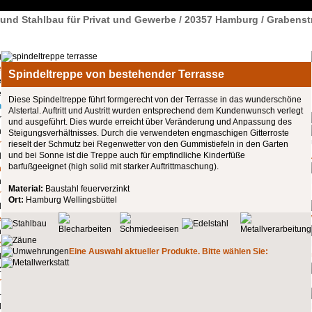
l und Stahlbau für Privat und Gewerbe / 20357 Hamburg / Grabenst
e
Spindeltreppe von bestehender Terrasse
Diese Spindeltreppe führt formgerecht von der Terrasse in das wunderschöne
n
Alstertal. Auftritt und Austritt wurden entsprechend dem Kundenwunsch verlegt
und ausgeführt. Dies wurde erreicht über Veränderung und Anpassung des
Steigungsverhältnisses. Durch die verwendeten engmaschigen Gitterroste
r
rieselt der Schmutz bei Regenwetter von den Gummistiefeln in den Garten
und bei Sonne ist die Treppe auch für empfindliche Kinderfüße
barfußgeeignet (high solid mit starker Auftrittmaschung).
n
Material:
Baustahl feuerverzinkt
r
Ort:
Hamburg Wellingsbüttel
e
z
Eine Auswahl aktueller Produkte. Bitte wählen Sie:
r