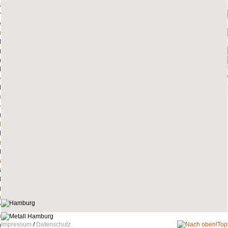
s
g
e
u
l
g
n
u
n
Impressum
/
Datenschutz
Top