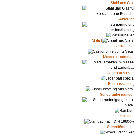
Stahl und Gla
Sanierun
Möbel
Gastronomi
Messe- / Ladenba
Ladenbau spezia
Büroausstattun
Sonderanfertigunge
Stahlba
Schweißarbeite