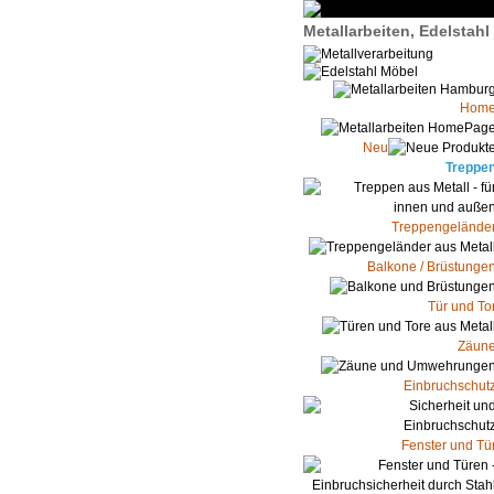
Metallarbeiten, Edelstah
Hom
Neu
Treppe
Treppengelände
Balkone / Brüstunge
Tür und To
Zäun
Einbruchschut
Fenster und Tü