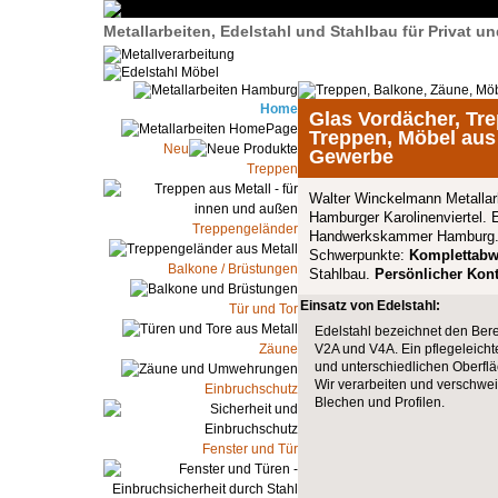
Metallarbeiten, Edelstahl und Stahlbau für Privat 
Home
Glas Vordächer, Tr
Treppen, Möbel aus 
Neu
Gewerbe
Treppen
Walter Winckelmann Metallarb
Hamburger Karolinenviertel. E
Treppengeländer
Handwerkskammer Hamburg
Schwerpunkte:
Komplettabw
Balkone / Brüstungen
Stahlbau.
Persönlicher Kont
Einsatz von Edelstahl:
Tür und Tor
Edelstahl bezeichnet den Bere
Zäune
V2A und V4A. Ein pflegeleicht
und unterschiedlichen Oberfläche
Wir verarbeiten und verschwei
Einbruchschutz
Blechen und Profilen.
Fenster und Tür