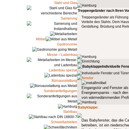
Stahl und Glas
Treppengeländer nach Ihren Vo
Treppengeländer als Führung 
Sanierung
Vorteile des Stahls. Dem Hau
Gestaltung. Brüstung und Rel
Möbel
Gastronomie
Messe- / Ladenbau
Individuelle Fen
Ladenbau spezial
Büroausstattung
Eingangstür und Fenster als 
Sonderanfertigungen
Energieersparnis - nach den
von wärmedämmenden Profi
Babyklappe:
Stahlbau
Das Babyfenster, das die Car
Schweißarbeiten
betreiben, ist ein niedersch