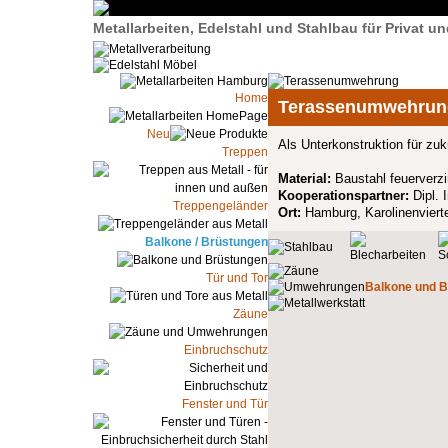
Metallarbeiten, Edelstahl und Stahlbau für Privat 
Home
Terassenumwehrun
Neu
Als Unterkonstruktion für zu
Treppen
Material:
Baustahl feuerverzi
Kooperationspartner:
Dipl. 
Treppengeländer
Ort:
Hamburg, Karolinenvierte
Balkone / Brüstungen
Tür und Tor
Balkone und B
Zäune
Einbruchschutz
Fenster und Tür