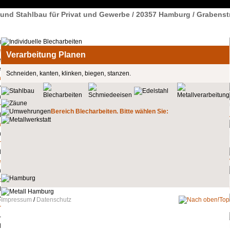
l und Stahlbau für Privat und Gewerbe / 20357 Hamburg / Grabenst
e
Verarbeitung Planen
Schneiden, kanten, klinken, biegen, stanzen.
n
r
Bereich Blecharbeiten. Bitte wählen Sie:
n
r
e
z
Impressum
/
Datenschutz
Top
r