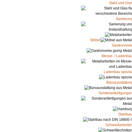
Stahl und Gla
Sanierun
Möbel
Gastronomi
Messe- / Ladenba
Ladenbau spezia
Büroausstattun
Sonderanfertigunge
Stahlba
Schweißarbeite