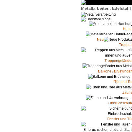
Metallarbeiten, Edelstah
Hom
Neu
Treppe
Treppengelände
Balkone / Brüstunge
Tür und To
Zäun
Einbruchschut
Fenster und Tü