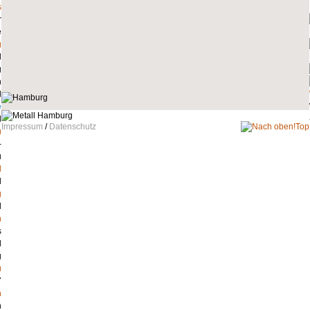
s
g
e
Impressum
/
Datenschutz
Top
u
l
g
n
u
n