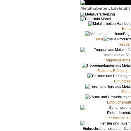
Metallarbeiten, Edelstah
Hom
Neu
Treppe
Treppengelände
Balkone / Brüstunge
Tür und To
Zäun
Einbruchschut
Fenster und Tü