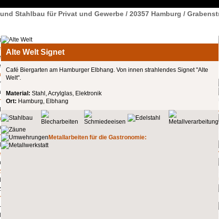
l und Stahlbau für Privat und Gewerbe / 20357 Hamburg / Grabenst
e
Alte Welt Signet
Café Biergarten am Hamburger Elbhang. Von innen strahlendes Signet "Alte
n
Welt".
Material:
Stahl, Acrylglas, Elektronik
r
Ort:
Hamburg, Elbhang
n
r
Metallarbeiten für die Gastronomie:
e
z
r