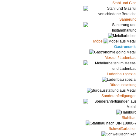
Stahl und Gla
Sanierun
Möbel
Gastronomi
Messe- / Ladenba
Ladenbau spezia
Büroausstattun
Sonderanfertigunge
Stahlba
Schweißarbeite