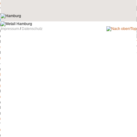
s
g
Impressum
/
Datenschutz
Top
e
u
l
g
n
u
n