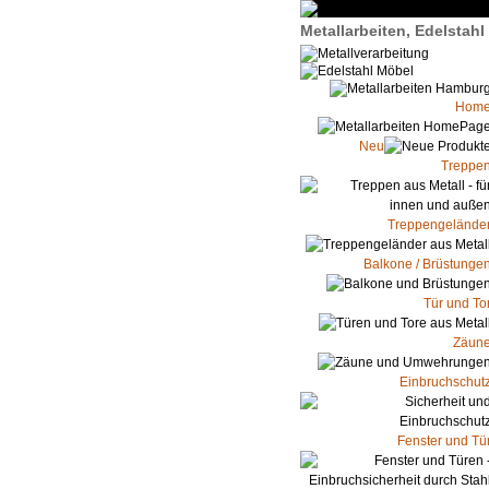
Metallarbeiten, Edelstah
Hom
Neu
Treppe
Treppengelände
Balkone / Brüstunge
Tür und To
Zäun
Einbruchschut
Fenster und Tü