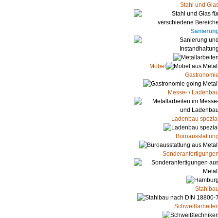
Stahl und Gla
Sanierun
Möbel
Gastronomi
Messe- / Ladenba
Ladenbau spezia
Büroausstattun
Sonderanfertigunge
Stahlba
Schweißarbeite