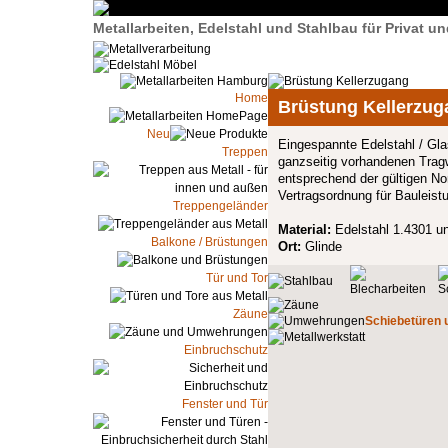
Metallarbeiten, Edelstahl und Stahlbau für Privat 
Home
Brüstung Kellerzug
Neu
Eingespannte Edelstahl / Gla
Treppen
ganzseitig vorhandenen Tragw
entsprechend der gültigen No
Vertragsordnung für Bauleis
Treppengeländer
Material:
Edelstahl 1.4301 
Balkone / Brüstungen
Ort:
Glinde
Tür und Tor
Zäune
Schiebetüren 
Einbruchschutz
Fenster und Tür