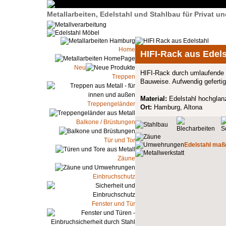
Metallarbeiten, Edelstahl und Stahlbau für Privat 
Home
HIFI-Rack aus Edels
Neu
HIFI-Rack durch umlaufende Ka
Treppen
Bauweise. Aufwendig gefertigt
Material:
Edelstahl hochglanz
Treppengeländer
Ort:
Hamburg, Altona
Balkone / Brüstungen
Tür und Tor
Edelstahl maßg
Zäune
Einbruchschutz
Fenster und Tür