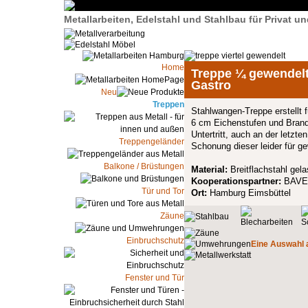
Metallarbeiten, Edelstahl und Stahlbau für Privat 
Home
Treppe ¼ gewendelt
Gastro
Neu
Treppen
Stahlwangen-Treppe erstellt 
6 cm Eichenstufen und Brand
Untertritt, auch an der letzt
Treppengeländer
Schonung dieser leider für g
Balkone / Brüstungen
Material:
Breitflachstahl gela
Kooperationspartner:
BAVEG
Tür und Tor
Ort:
Hamburg Eimsbüttel
Zäune
Einbruchschutz
Eine Auswahl a
Fenster und Tür