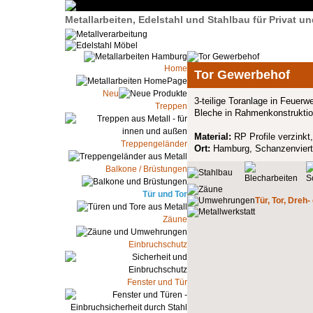
Metallarbeiten, Edelstahl und Stahlbau für Privat 
Home
Tor Gewerbehof
Neu
3-teilige Toranlage in Feuerw
Treppen
Bleche in Rahmenkonstruktio
Material:
RP Profile verzinkt,
Treppengeländer
Ort:
Hamburg, Schanzenviert
Balkone / Brüstungen
Tür und Tor
Tür, Tor, Dreh-
Zäune
Einbruchschutz
Fenster und Tür