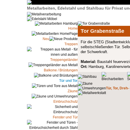
Metallarbeiten, Edelstahl und Stahlbau für Privat 
Home
Tor Grabenstraße
Neu
Für die STEG (Stadtentwicklu
Treppen
selbstschließenden Tür. Selb
der Schwerkraft.
Treppengeländer
Material:
Baustahl feuerverzi
Ort:
Hamburg, Karolinenvierte
Balkone / Brüstungen
Tür und Tor
Tür, Tor, Dreh-
Zäune
Einbruchschutz
Fenster und Tür