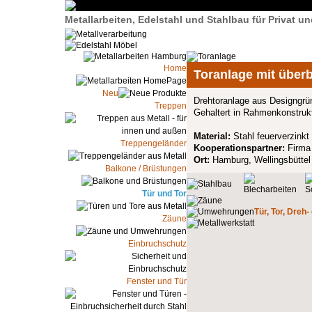
Metallarbeiten, Edelstahl und Stahlbau für Privat 
Home
Toranlage mit überb
Neu
Drehtoranlage aus Designgrü
Treppen
Gehaltert in Rahmenkonstrukti
Material:
Stahl feuerverzinkt
Treppengeländer
Kooperationspartner:
Firma
Ort:
Hamburg, Wellingsbüttel
Balkone / Brüstungen
Tür und Tor
Tür, Tor, Dreh-
Zäune
Einbruchschutz
Fenster und Tür